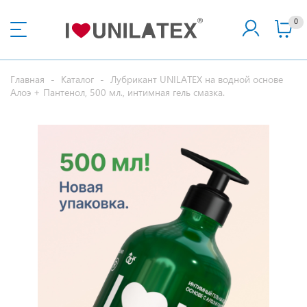
0
Главная
-
Каталог
-
Лубрикант UNILATEX на водной основе
Алоэ + Пантенол, 500 мл., интимная гель смазка.